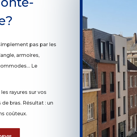
onte-
e?
simplement pas par les
’angle, armoires,
es commodes… Le
les rayures sur vos
de bras. Résultat : un
s coûteux.
EVIS