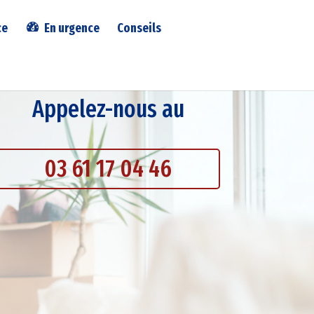
ce
En urgence
Conseils
Appelez-nous au
03 61 17 04 46