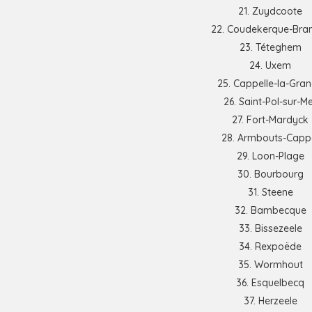
Zuydcoote
Coudekerque-Bra
Téteghem
Uxem
Cappelle-la-Gra
Saint-Pol-sur-M
Fort-Mardyck
Armbouts-Capp
Loon-Plage
Bourbourg
Steene
Bambecque
Bissezeele
Rexpoëde
Wormhout
Esquelbecq
Herzeele