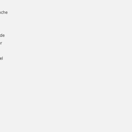
nche
nde
er
el