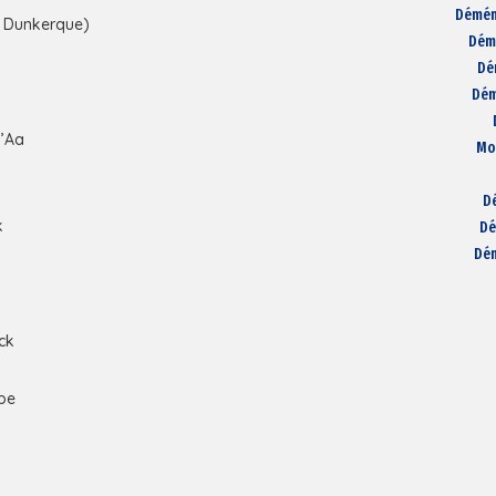
Démén
 Dunkerque)
Dém
Dé
Dém
l’Aa
Mo
D
k
Dé
Dém
uck
ppe