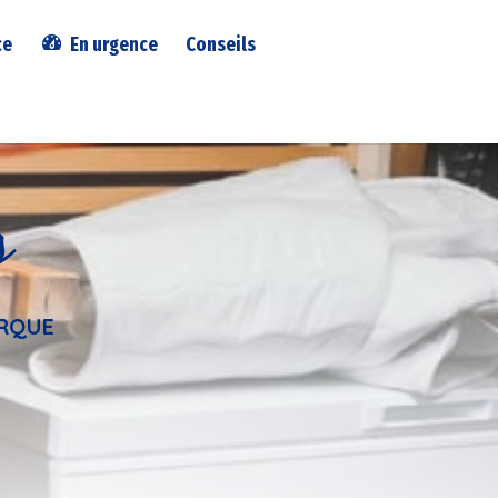
ce
En urgence
Conseils
s
ERQUE