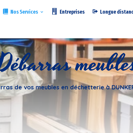
Nos Services
Entreprises
Longue distan
Débarras meuble
rras de vos meubles en déchetterie à DUNK